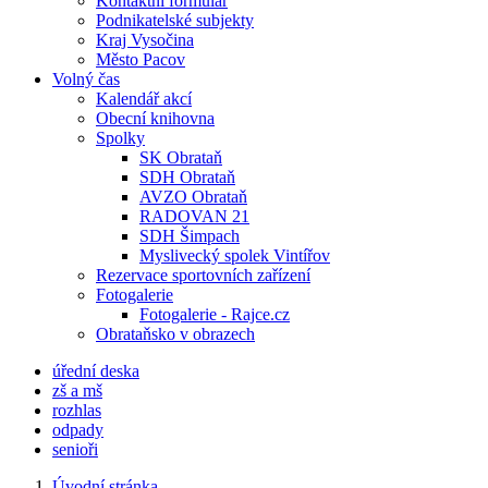
Kontaktní formulář
Podnikatelské subjekty
Kraj Vysočina
Město Pacov
Volný čas
Kalendář akcí
Obecní knihovna
Spolky
SK Obrataň
SDH Obrataň
AVZO Obrataň
RADOVAN 21
SDH Šimpach
Myslivecký spolek Vintířov
Rezervace sportovních zařízení
Fotogalerie
Fotogalerie - Rajce.cz
Obrataňsko v obrazech
úřední deska
zš a mš
rozhlas
odpady
senioři
Úvodní stránka