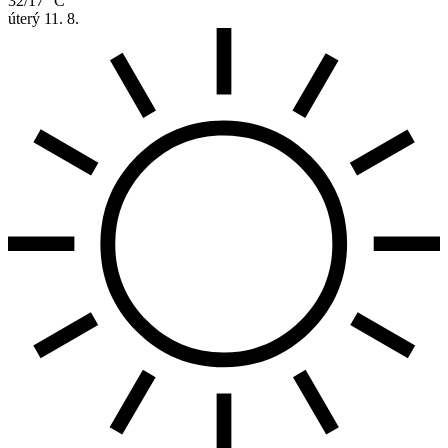
32/17 °C
úterý
11. 8.