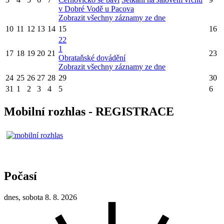
v Dobré Vodě u Pacova
Zobrazit všechny záznamy ze dne
10
11
12
13
14
15
16
22
1
17
18
19
20
21
23
Obrataňské dovádění
Zobrazit všechny záznamy ze dne
24
25
26
27
28
29
30
31
1
2
3
4
5
6
Mobilní rozhlas - REGISTRACE
Počasí
dnes, sobota 8. 8. 2026