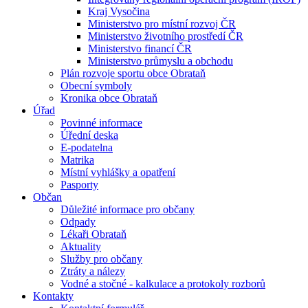
Kraj Vysočina
Ministerstvo pro místní rozvoj ČR
Ministerstvo životního prostředí ČR
Ministerstvo financí ČR
Ministerstvo průmyslu a obchodu
Plán rozvoje sportu obce Obrataň
Obecní symboly
Kronika obce Obrataň
Úřad
Povinné informace
Úřední deska
E-podatelna
Matrika
Místní vyhlášky a opatření
Pasporty
Občan
Důležité informace pro občany
Odpady
Lékaři Obrataň
Aktuality
Služby pro občany
Ztráty a nálezy
Vodné a stočné - kalkulace a protokoly rozborů
Kontakty