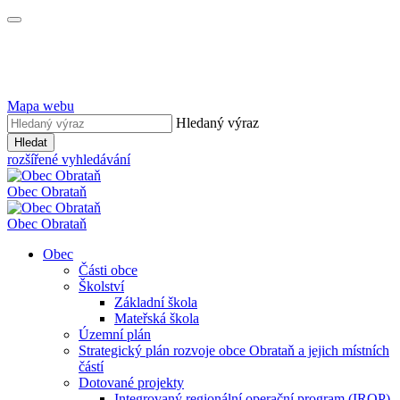
Mapa webu
Hledaný výraz
Hledat
rozšířené vyhledávání
Obec
Obrataň
Obec
Obrataň
Obec
Části obce
Školství
Základní škola
Mateřská škola
Územní plán
Strategický plán rozvoje obce Obrataň a jejich místních
částí
Dotované projekty
Integrovaný regionální operační program (IROP)