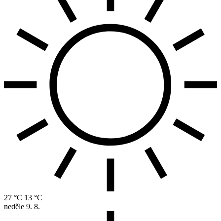
27 °C
13 °C
neděle
9. 8.