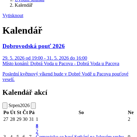
Kalendář
Vytisknout
Kalendář
Dobrovodská pouť 2026
29. 5. 2026 od 19:00 - 31. 5. 2026 do 16:00
Místo konání:
Dobrá Voda u Pacova - Dobrá Voda u Pacova
Poslední květnový víkend bude v Dobré Vodě u Pacova pouťové
veselí.
Kalendář akcí
Srpen
2026
Po
Út
St
Čt
Pá
So
Ne
27
28
29
30
31
1
2
8
2
3
4
5
6
7
Černovicko se baví
Setkání na Jalovém vrchu
9