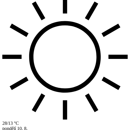
28/13 °C
pondělí
10. 8.