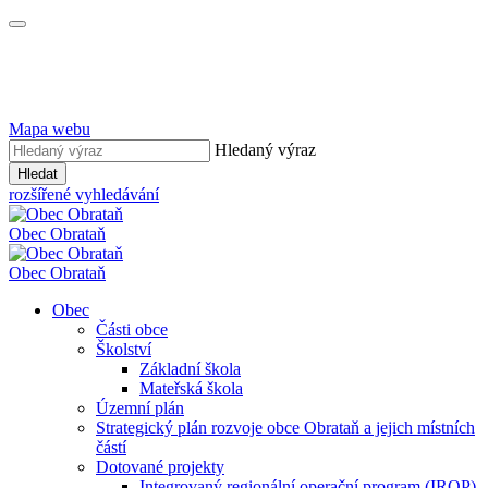
Mapa webu
Hledaný výraz
Hledat
rozšířené vyhledávání
Obec
Obrataň
Obec
Obrataň
Obec
Části obce
Školství
Základní škola
Mateřská škola
Územní plán
Strategický plán rozvoje obce Obrataň a jejich místních
částí
Dotované projekty
Integrovaný regionální operační program (IROP)