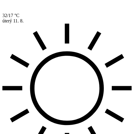
32/17 °C
úterý
11. 8.