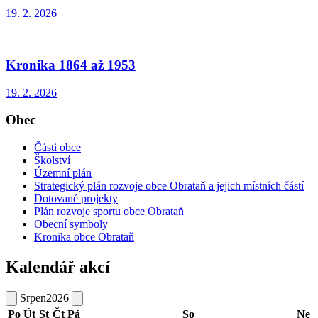
19. 2. 2026
Kronika 1864 až 1953
19. 2. 2026
Obec
Části obce
Školství
Územní plán
Strategický plán rozvoje obce Obrataň a jejich místních částí
Dotované projekty
Plán rozvoje sportu obce Obrataň
Obecní symboly
Kronika obce Obrataň
Kalendář akcí
Srpen
2026
Po
Út
St
Čt
Pá
So
Ne