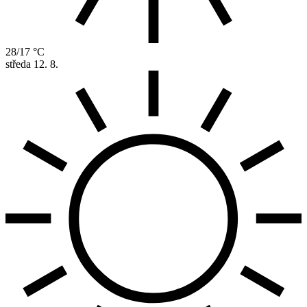
28/17 °C
středa
12. 8.