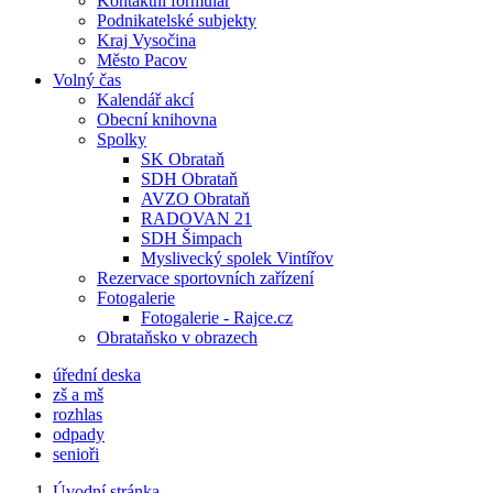
Kontaktní formulář
Podnikatelské subjekty
Kraj Vysočina
Město Pacov
Volný čas
Kalendář akcí
Obecní knihovna
Spolky
SK Obrataň
SDH Obrataň
AVZO Obrataň
RADOVAN 21
SDH Šimpach
Myslivecký spolek Vintířov
Rezervace sportovních zařízení
Fotogalerie
Fotogalerie - Rajce.cz
Obrataňsko v obrazech
úřední deska
zš a mš
rozhlas
odpady
senioři
Úvodní stránka