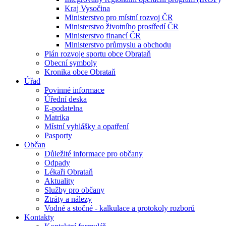
Kraj Vysočina
Ministerstvo pro místní rozvoj ČR
Ministerstvo životního prostředí ČR
Ministerstvo financí ČR
Ministerstvo průmyslu a obchodu
Plán rozvoje sportu obce Obrataň
Obecní symboly
Kronika obce Obrataň
Úřad
Povinné informace
Úřední deska
E-podatelna
Matrika
Místní vyhlášky a opatření
Pasporty
Občan
Důležité informace pro občany
Odpady
Lékaři Obrataň
Aktuality
Služby pro občany
Ztráty a nálezy
Vodné a stočné - kalkulace a protokoly rozborů
Kontakty