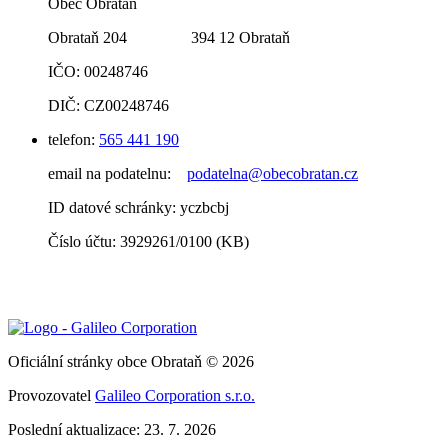
Obec Obrataň
Obrataň 204 394 12 Obrataň
IČO: 00248746
DIČ: CZ00248746
telefon:
565 441 190
email na podatelnu:
podatelna@obecobratan.cz
ID datové schránky: yczbcbj
Číslo účtu: 3929261/0100 (KB)
Oficiální stránky obce Obrataň © 2026
Provozovatel
Galileo Corporation s.r.o.
Poslední aktualizace: 23. 7. 2026