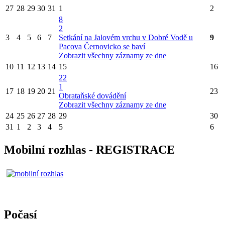
27
28
29
30
31
1
2
8
2
3
4
5
6
7
Setkání na Jalovém vrchu v Dobré Vodě u
9
Pacova
Černovicko se baví
Zobrazit všechny záznamy ze dne
10
11
12
13
14
15
16
22
1
17
18
19
20
21
23
Obrataňské dovádění
Zobrazit všechny záznamy ze dne
24
25
26
27
28
29
30
31
1
2
3
4
5
6
Mobilní rozhlas - REGISTRACE
Počasí