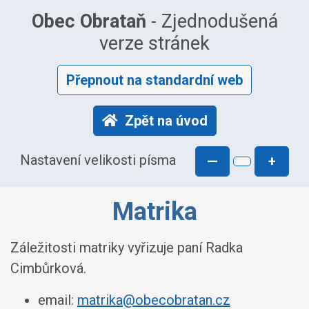
Obec Obrataň
- Zjednodušená
verze stránek
Přepnout na standardní web
Zpět na úvod
Nastavení velikosti písma
—
+
Matrika
Záležitosti matriky vyřizuje paní Radka
Cimbůrková.
email:
matrika@obecobratan.cz