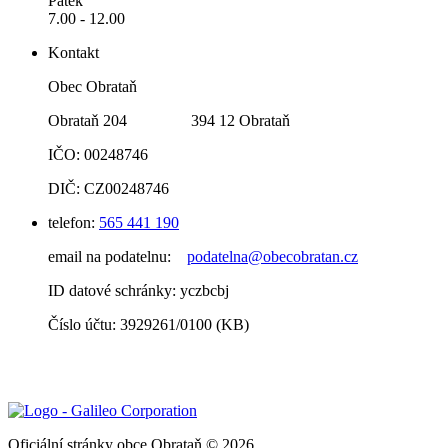
Pátek
7.00 - 12.00
Kontakt
Obec Obrataň
Obrataň 204 394 12 Obrataň
IČO: 00248746
DIČ: CZ00248746
telefon:
565 441 190
email na podatelnu:
podatelna@obecobratan.cz
ID datové schránky: yczbcbj
Číslo účtu: 3929261/0100 (KB)
Oficiální stránky obce Obrataň © 2026