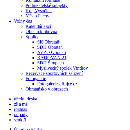
Kontaktní formulář
Podnikatelské subjekty
Kraj Vysočina
Město Pacov
Volný čas
Kalendář akcí
Obecní knihovna
Spolky
SK Obrataň
SDH Obrataň
AVZO Obrataň
RADOVAN 21
SDH Šimpach
Myslivecký spolek Vintířov
Rezervace sportovních zařízení
Fotogalerie
Fotogalerie - Rajce.cz
Obrataňsko v obrazech
úřední deska
zš a mš
rozhlas
odpady
senioři
Úvodní stránka