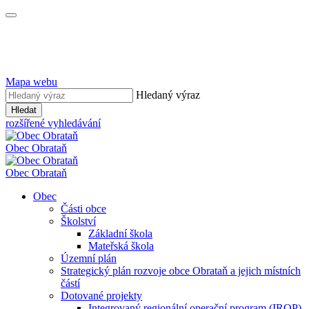
Mapa webu
Hledaný výraz
Hledat
rozšířené vyhledávání
Obec
Obrataň
Obec
Obrataň
Obec
Části obce
Školství
Základní škola
Mateřská škola
Územní plán
Strategický plán rozvoje obce Obrataň a jejich místních
částí
Dotované projekty
Integrovaný regionální operační program (IROP)