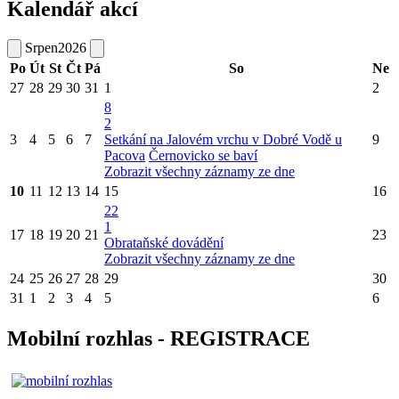
Kalendář akcí
Srpen
2026
Po
Út
St
Čt
Pá
So
Ne
27
28
29
30
31
1
2
8
2
3
4
5
6
7
Setkání na Jalovém vrchu v Dobré Vodě u
9
Pacova
Černovicko se baví
Zobrazit všechny záznamy ze dne
10
11
12
13
14
15
16
22
1
17
18
19
20
21
23
Obrataňské dovádění
Zobrazit všechny záznamy ze dne
24
25
26
27
28
29
30
31
1
2
3
4
5
6
Mobilní rozhlas - REGISTRACE