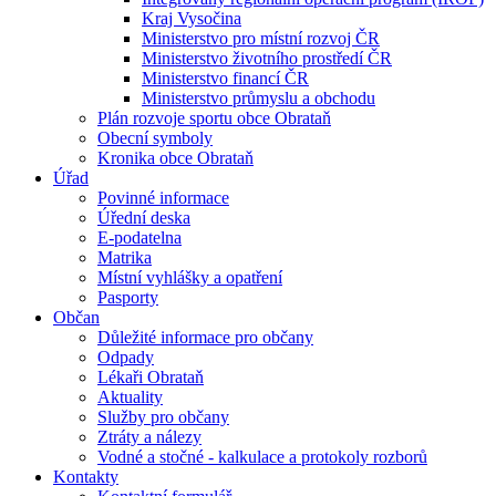
Kraj Vysočina
Ministerstvo pro místní rozvoj ČR
Ministerstvo životního prostředí ČR
Ministerstvo financí ČR
Ministerstvo průmyslu a obchodu
Plán rozvoje sportu obce Obrataň
Obecní symboly
Kronika obce Obrataň
Úřad
Povinné informace
Úřední deska
E-podatelna
Matrika
Místní vyhlášky a opatření
Pasporty
Občan
Důležité informace pro občany
Odpady
Lékaři Obrataň
Aktuality
Služby pro občany
Ztráty a nálezy
Vodné a stočné - kalkulace a protokoly rozborů
Kontakty