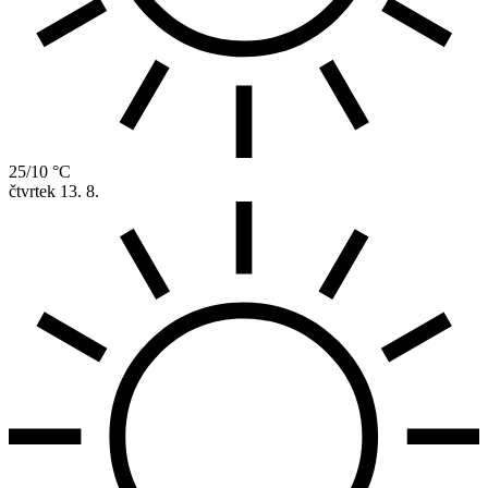
25/10 °C
čtvrtek
13. 8.