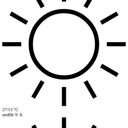
27/13 °C
neděle
9. 8.