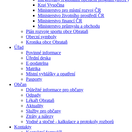
Kraj Vysočina
Ministerstvo pro místní rozvoj ČR
Ministerstvo životního prostředí ČR
Ministerstvo financí ČR
Ministerstvo průmyslu a obchodu
Plán rozvoje sportu obce Obrataň
Obecní symboly
Kronika obce Obrataň
Úřad
Povinné informace
Úřední deska
E-podatelna
Matrika
Místní vyhlášky a opatření
Pasporty
Občan
Důležité informace pro občany
Odpady
Lékaři Obrataň
Aktuality
Služby pro občany
Ztráty a nálezy
Vodné a stočné - kalkulace a protokoly rozborů
Kontakty