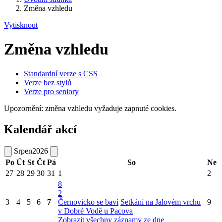
Změna vzhledu
Vytisknout
Změna vzhledu
Standardní verze s CSS
Verze bez stylů
Verze pro seniory
Upozornění: změna vzhledu vyžaduje zapnuté cookies.
Kalendář akcí
Srpen
2026
Po
Út
St
Čt
Pá
So
Ne
27
28
29
30
31
1
2
8
2
3
4
5
6
7
Černovicko se baví
Setkání na Jalovém vrchu
9
v Dobré Vodě u Pacova
Zobrazit všechny záznamy ze dne