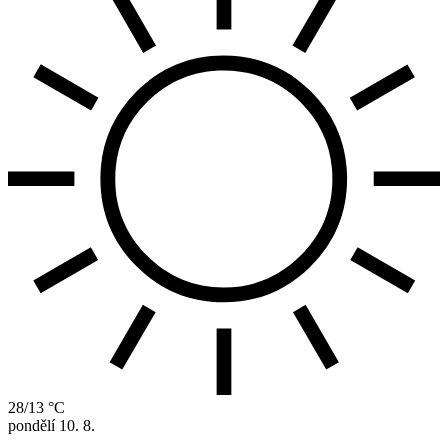
28/13 °C
pondělí
10. 8.