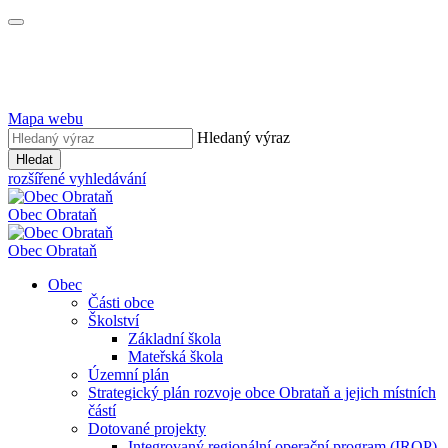
Mapa webu
Hledaný výraz
Hledat
rozšířené vyhledávání
Obec
Obrataň
Obec
Obrataň
Obec
Části obce
Školství
Základní škola
Mateřská škola
Územní plán
Strategický plán rozvoje obce Obrataň a jejich místních
částí
Dotované projekty
Integrovaný regionální operační program (IROP)