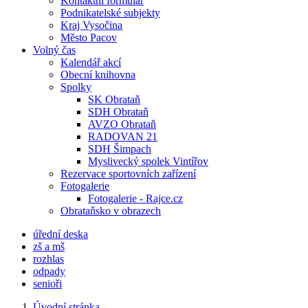
Kontaktní formulář
Podnikatelské subjekty
Kraj Vysočina
Město Pacov
Volný čas
Kalendář akcí
Obecní knihovna
Spolky
SK Obrataň
SDH Obrataň
AVZO Obrataň
RADOVAN 21
SDH Šimpach
Myslivecký spolek Vintířov
Rezervace sportovních zařízení
Fotogalerie
Fotogalerie - Rajce.cz
Obrataňsko v obrazech
úřední deska
zš a mš
rozhlas
odpady
senioři
Úvodní stránka